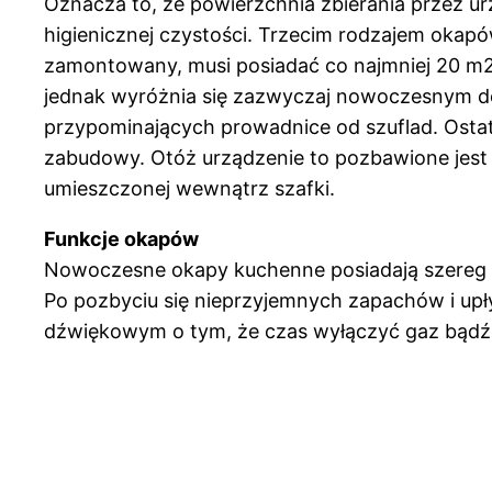
Oznacza to, że powierzchnia zbierania przez ur
higienicznej czystości. Trzecim rodzajem okapó
zamontowany, musi posiadać co najmniej 20 m2.
jednak wyróżnia się zazwyczaj nowoczesnym d
przypominających prowadnice od szuflad. Ostat
zabudowy. Otóż urządzenie to pozbawione jest 
umieszczonej wewnątrz szafki.
Funkcje okapów
Nowoczesne okapy kuchenne posiadają szereg fu
Po pozbyciu się nieprzyjemnych zapachów i up
dźwiękowym o tym, że czas wyłączyć gaz bądź p