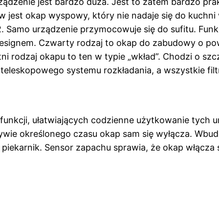
ządzenie jest bardzo duża. Jest to zatem bardzo pra
w jest okap wyspowy, który nie nadaje się do kuchni
 Samo urządzenie przymocowuje się do sufitu. Funkc
esignem. Czwarty rodzaj to okap do zabudowy o po
ni rodzaj okapu to ten w typie „wkład”. Chodzi o s
teleskopowego systemu rozkładania, a wszystkie filt
nkcji, ułatwiających codzienne użytkowanie tych u
ływie określonego czasu okap sam się wyłącza. Wb
iekarnik. Sensor zapachu sprawia, że okap włącza 