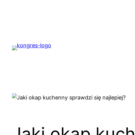
Przejdź
do
treści
Jaki okap kuch