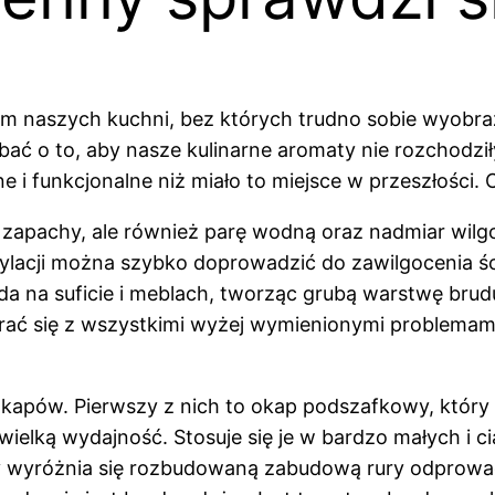
 naszych kuchni, bez których trudno sobie wyobraz
 o to, aby nasze kulinarne aromaty nie rozchodziły
czne i funkcjonalne niż miało to miejsce w przeszłośc
zapachy, ale również parę wodną oraz nadmiar wilgo
ylacji można szybko doprowadzić do zawilgocenia śc
ada na suficie i meblach, tworząc grubą warstwę brud
rać się z wszystkimi wyżej wymienionymi problemami
pów. Pierwszy z nich to okap podszafkowy, który z
ielką wydajność. Stosuje się je w bardzo małych i c
y wyróżnia się rozbudowaną zabudową rury odprowad