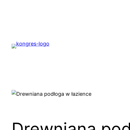
Przejdź
do
treści
Drewniana pod