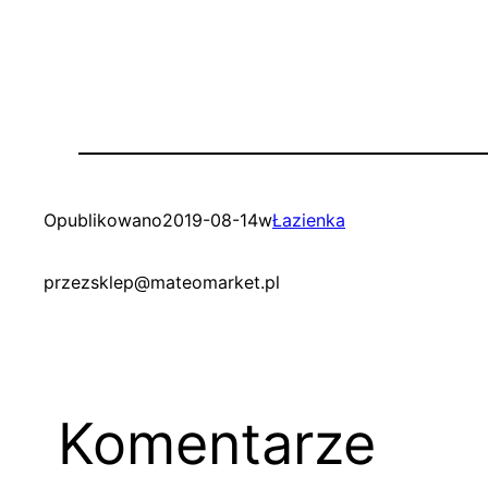
Opublikowano
2019-08-14
w
Łazienka
przez
sklep@mateomarket.pl
Komentarze