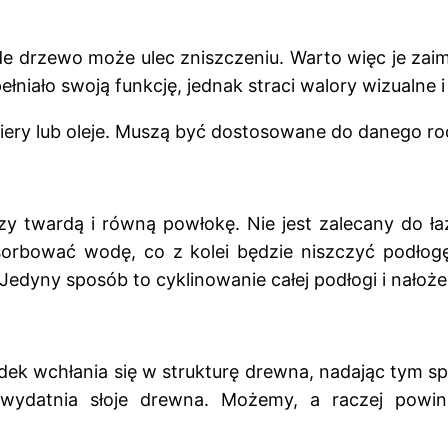
de drzewo może ulec zniszczeniu. Warto więc je za
niało swoją funkcję, jednak straci walory wizualne i
iery lub oleje. Muszą być dostosowane do danego ro
twardą i równą powłokę. Nie jest zalecany do łazi
sorbować wodę, co z kolei będzie niszczyć podłog
dyny sposób to cyklinowanie całej podłogi i nałożen
odek wchłania się w strukturę drewna, nadając tym s
wydatnia słoje drewna. Możemy, a raczej powinn