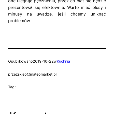
one ulegnąć pęcznieniu, przez co blat nie będzie
prezentował się efektownie. Warto mieć plusy i
minusy na uwadze, jeśli chcemy uniknąć
problemów.
Opublikowano
2019-10-22
w
Kuchnia
przez
sklep@mateomarket.pl
Tagi: