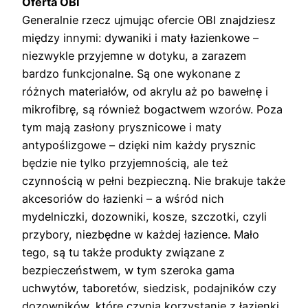
Oferta OBI
Generalnie rzecz ujmując ofercie OBI znajdziesz
między innymi: dywaniki i maty łazienkowe –
niezwykle przyjemne w dotyku, a zarazem
bardzo funkcjonalne. Są one wykonane z
różnych materiałów, od akrylu aż po bawełnę i
mikrofibrę, są również bogactwem wzorów. Poza
tym mają zasłony prysznicowe i maty
antypoślizgowe – dzięki nim każdy prysznic
będzie nie tylko przyjemnością, ale też
czynnością w pełni bezpieczną. Nie brakuje także
akcesoriów do łazienki – a wśród nich
mydelniczki, dozowniki, kosze, szczotki, czyli
przybory, niezbędne w każdej łazience. Mało
tego, są tu także produkty związane z
bezpieczeństwem, w tym szeroka gama
uchwytów, taboretów, siedzisk, podajników czy
dozowników, które czynią korzystanie z łazienki